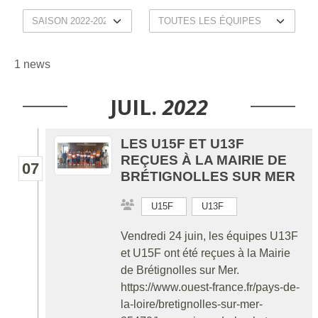
1 news
JUIL.
2022
LES U15F ET U13F
REÇUES À LA MAIRIE DE
07
BRÉTIGNOLLES SUR MER
U15F
U13F
Vendredi 24 juin, les équipes U13F
et U15F ont été reçues à la Mairie
de Brétignolles sur Mer.
https://www.ouest-france.fr/pays-de-
la-loire/bretignolles-sur-mer-