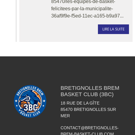
85470/les-equipes-de-basket-
felicitees-par-la-municipalite-
36af9f9e-f5ed-11ec-a165-b9a97...
LIRE LA SUITE
BRETIGNOLLES BREM
BASKET CLUB (3BC)
18 RUE DE LA GÎTE
85470
BRETIGNOLLES SUR
MER
CONTACT@BRETIGNOLLES-
BREM-BASKET-CLUB.COM